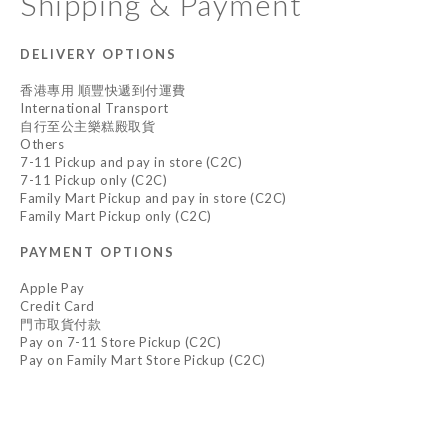
Shipping & Payment
DELIVERY OPTIONS
香港專用 順豐快遞到付運費
International Transport
自行至公主樂糕殿取貨
Others
7-11 Pickup and pay in store (C2C)
7-11 Pickup only (C2C)
Family Mart Pickup and pay in store (C2C)
Family Mart Pickup only (C2C)
PAYMENT OPTIONS
Apple Pay
Credit Card
門市取貨付款
Pay on 7-11 Store Pickup (C2C)
Pay on Family Mart Store Pickup (C2C)