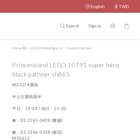
English
$
TWD
Search
Sign in
View All
>
LEGO Minifigures
>
Super Heroes
Princessland LEGO 10791 super hero
black pathner sh865
#LEGO #樂高
🌹公主樂糕殿🌹
平日：12-20 / 假日：11-20
☎️：02-2265-0438 (餐廳)
☎️：02-2266-0338 (樂高)
M3A612