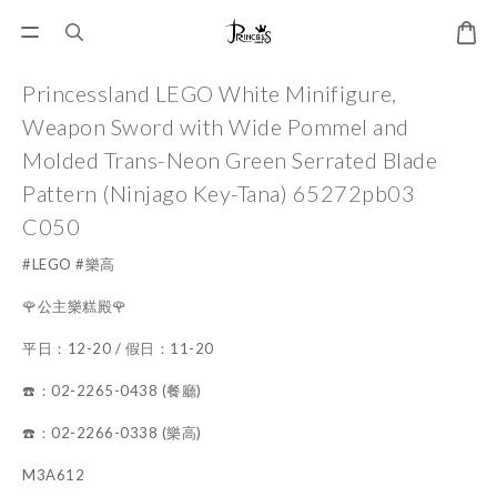
Princessland LEGO White Minifigure,
Weapon Sword with Wide Pommel and
Molded Trans-Neon Green Serrated Blade
Pattern (Ninjago Key-Tana) 65272pb03
C050
#LEGO #樂高
🌹公主樂糕殿🌹
平日：12-20 / 假日：11-20
☎️：02-2265-0438 (餐廳)
☎️：02-2266-0338 (樂高)
M3A612