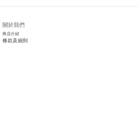
關於我們
商店介紹
條款及細則
顧客服務
退換貨須知
運送/付款服務方式
聯絡我們
電話 / 02-2266-0338
時間 / 11:00-20:00 周一到周日 禮拜四公休
地址／新北市土城區延和路18巷15弄一號
a1045366@yahoo.com.tw
email／