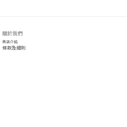
關於我們
商店介紹
條款及細則
顧客服務
退換貨須知
運送/付款服務方式
聯絡我們
電話 / 02-2266-0338
時間 / 11:00-20:00 周一到周日 禮拜四公休