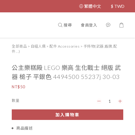
繁體中文
$
TWD
搜尋
會員登入
全部商品
>
自組人偶
>
配件 Accessories
>
手持物(武器,盾牌,配
件...)
公主樂糕殿 LEGO 樂高 生化戰士 絕版 武
器 槌子 平銀色 4494500 55237j 30-03
NT$50
數量
加入購物車
商品描述