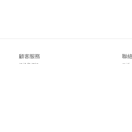
顧客服務
聯
退換貨須知
電話 /
時間 
運送/付款服務方式
地址
emai
官方L
臉書粉
隱私條款 | 條款及細則 | 2019 © 公主樂糕殿