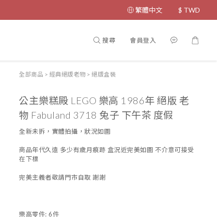
繁體中文
$
TWD
搜尋
會員登入
全部商品
>
經典絕版老物
>
絕版盒裝
公主樂糕殿 LEGO 樂高 1986年 絕版 老
物 Fabuland 3718 兔子 下午茶 度假
全新未拆，實體拍攝，狀況如圖
商品年代久遠 多少有歲月痕跡 盒況近完美如圖 不介意可接受
在下標
完美主義者敬請門市自取 謝謝
樂高零件: 6件