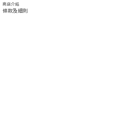
商店介紹
條款及細則
顧客服務
退換貨須知
運送/付款服務方式
聯絡我們
電話 / 02-2266-0338
時間 / 11:00-20:00 周一到周日 禮拜四公休
地址／新北市土城區延和路18巷15弄一號
a1045366@yahoo.com.tw
email／
官方LINE／@ufa3003g
臉書粉絲團／公主樂糕殿 PrincessLand