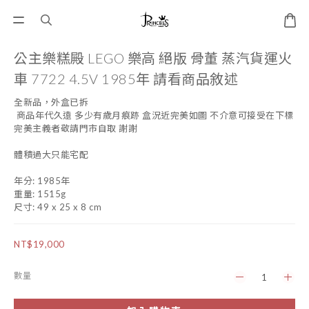
公主樂糕殿 LEGO 樂高 絕版 骨董 蒸汽貨運火
車 7722 4.5V 1985年 請看商品敘述
全新品，外盒已拆
 商品年代久遠 多少有歲月痕跡 盒況近完美如圖 不介意可接受在下標
完美主義者敬請門市自取 謝謝
體積過大只能宅配
年分: 1985年
重量: 1515g
尺寸: 49 x 25 x 8 cm
NT$19,000
數量