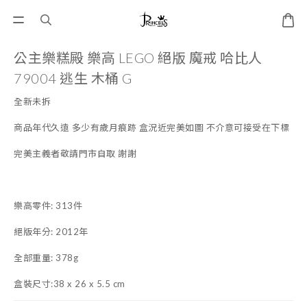
公主樂糕殿 樂高 LEGO 絕版 魔戒 哈比人
79004 逃生 木桶 G
全新未拆
商品年代久遠 多少有歲月痕跡 盒況近完美如圖 不介意可接受在下標
完美主義者敬請門市自取 謝謝
樂高零件: 313件
絕版年分: 2012年
全部重量: 378g
盒裝尺寸:38 x 26 x 5.5 cm