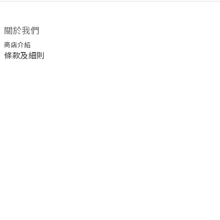
關於我們
商店介紹
條款及細則
顧客服務
退換貨須知
運送/付款服務方式
聯絡我們
電話 / 02-2266-0338
時間 / 11:00-20:00 周一到周日 禮拜四公休
地址／新北市土城區延和路18巷15弄一號
a1045366@yahoo.com.tw
email／