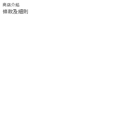
商店介紹
條款及細則
顧客服務
退換貨須知
運送/付款服務方式
聯絡我們
電話 / 02-2266-0338
時間 / 11:00-20:00 周一到周日 禮拜四公休
地址／新北市土城區延和路18巷15弄一號
a1045366@yahoo.com.tw
email／
官方LINE／@ufa3003g
臉書粉絲團／公主樂糕殿 PrincessLand