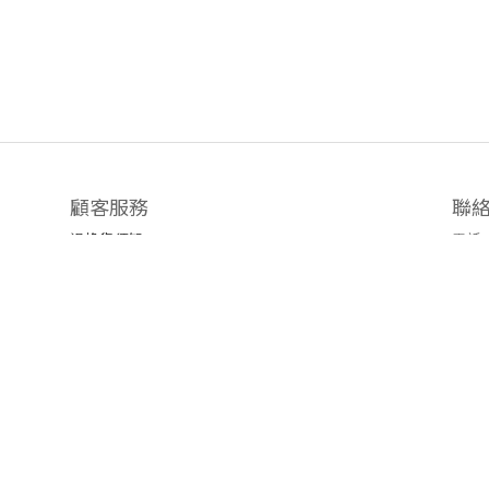
顧客服務
聯
退換貨須知
電話 /
時間 
運送/付款服務方式
地址
emai
官方L
臉書粉
隱私條款 | 條款及細則 | 2019 © 公主樂糕殿