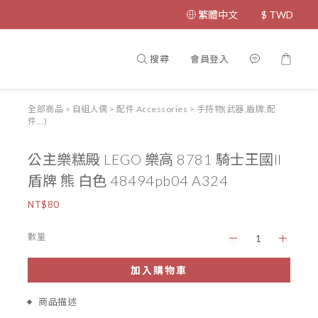
繁體中文
$
TWD
搜尋
會員登入
全部商品
>
自組人偶
>
配件 Accessories
>
手持物(武器,盾牌,配
件...)
公主樂糕殿 LEGO 樂高 8781 騎士王國II
盾牌 熊 白色 48494pb04 A324
NT$80
數量
加入購物車
商品描述