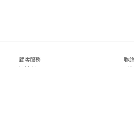
顧客服務
聯
退換貨須知
電話 /
時間 
運送/付款服務方式
地址
emai
官方L
臉書粉
隱私條款 | 條款及細則 | 2019 © 公主樂糕殿