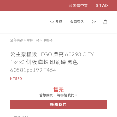
繁體中文
$
TWD
搜尋
會員登入
全部商品
>
零件、磚
>
印刷磚
公主樂糕殿 LEGO 樂高 60293 CITY
1x4x3 側板 蜘蛛 印刷磚 黑色
60581pb199 T454
NT$30
售完
若想購買，請聯絡我們。
聯絡我們