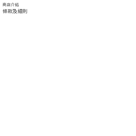
商店介紹
條款及細則
顧客服務
退換貨須知
運送/付款服務方式
聯絡我們
電話 / 02-2266-0338
時間 / 11:00-20:00 周一到周日 禮拜四公休
地址／新北市土城區延和路18巷15弄一號
a1045366@yahoo.com.tw
email／
官方LINE／@ufa3003g
臉書粉絲團／公主樂糕殿 PrincessLand