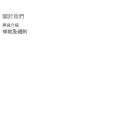
關於我們
商店介紹
條款及細則
顧客服務
退換貨須知
運送/付款服務方式
聯絡我們
電話 / 02-2266-0338
時間 / 11:00-20:00 周一到周日 禮拜四公休
地址／新北市土城區延和路18巷15弄一號
a1045366@yahoo.com.tw
email／
官方LINE／@ufa3003g