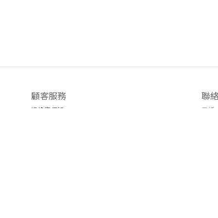
顧客服務
聯
退換貨須知
電話 /
時間 
運送/付款服務方式
地址
emai
官方L
臉書粉
隱私條款 | 條款及細則 | 2019 © 公主樂糕殿