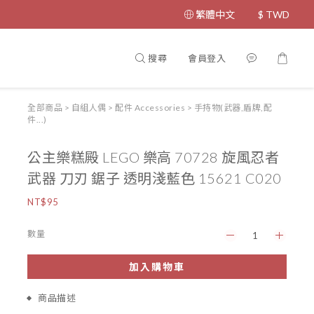
繁體中文
$
TWD
搜尋
會員登入
全部商品
>
自組人偶
>
配件 Accessories
>
手持物(武器,盾牌,配
件...)
公主樂糕殿 LEGO 樂高 70728 旋風忍者
武器 刀刃 鋸子 透明淺藍色 15621 C020
NT$95
數量
加入購物車
商品描述