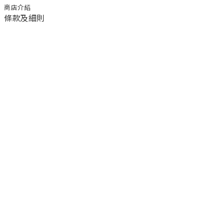
商店介紹
條款及細則
顧客服務
退換貨須知
運送/付款服務方式
聯絡我們
電話 / 02-2266-0338
時間 / 11:00-20:00 周一到周日 禮拜四公休
地址／新北市土城區延和路18巷15弄一號
a1045366@yahoo.com.tw
email／
官方LINE／@ufa3003g
臉書粉絲團／公主樂糕殿 PrincessLand