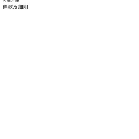
商店介紹
條款及細則
顧客服務
退換貨須知
運送/付款服務方式
聯絡我們
電話 / 02-2266-0338
時間 / 11:00-20:00 周一到周日 禮拜四公休
地址／新北市土城區延和路18巷15弄一號
a1045366@yahoo.com.tw
email／
官方LINE／@ufa3003g
臉書粉絲團／公主樂糕殿 PrincessLand