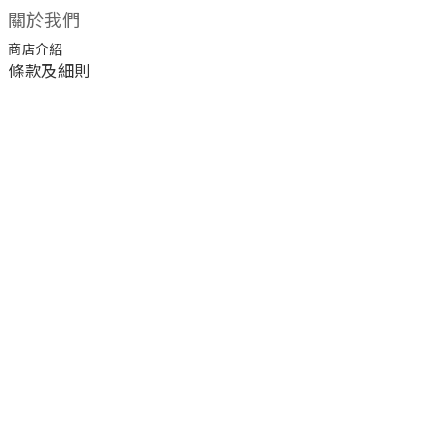
關於我們
商店介紹
條款及細則
顧客服務
退換貨須知
運送/付款服務方式
聯絡我們
電話 / 02-2266-0338
時間 / 11:00-20:00 周一到周日 禮拜四公休
地址／新北市土城區延和路18巷15弄一號
a1045366@yahoo.com.tw
email／
官方LINE／@ufa3003g
臉書粉絲團／公主樂糕殿 PrincessLand