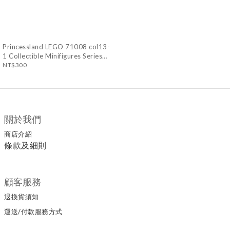
Princessland LEGO 71008 col13-
1 Collectible Minifigures Series
13 Minifigures Classic King, Series
NT$300
13 (Complete Set with Stand and
Accessories) A007
關於我們
商店介紹
條款及細則
顧客服務
退換貨須知
運送/付款服務方式