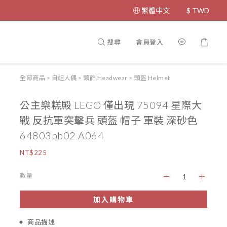
繁體中文
$
TWD
搜尋
會員登入
全部商品
>
自組人偶
>
頭飾 Headwear
>
頭盔 Helmet
公主樂糕殿 LEGO 僅出現 75094 星際大
戰 反抗軍突擊兵 頭盔 帽子 軍裝 深砂色
64803pb02 A064
NT$225
數量
加入購物車
商品描述