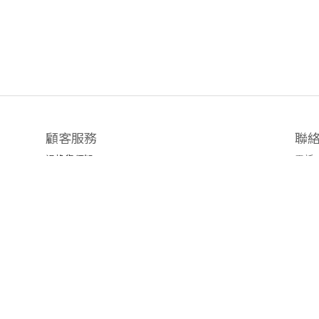
顧客服務
聯
退換貨須知
電話 /
時間 
運送/付款服務方式
地址
emai
官方L
臉書粉
隱私條款 | 條款及細則 | 2019 © 公主樂糕殿