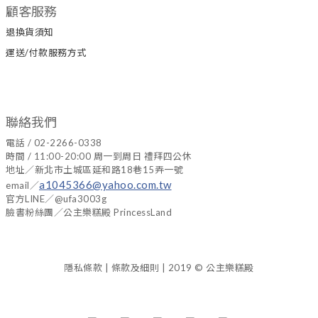
顧客服務
退換貨須知
運送/付款服務方式
聯絡我們
電話 / 02-2266-0338
時間 / 11:00-20:00 周一到周日 禮拜四公休
地址／新北市土城區延和路18巷15弄一號
a1045366@yahoo.com.tw
email／
官方LINE／@ufa3003g
臉書粉絲團／公主樂糕殿 PrincessLand
隱私條款 | 條款及細則 | 2019 © 公主樂糕殿