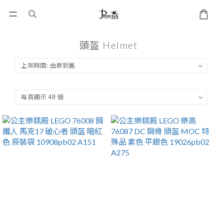
頭盔 Helmet