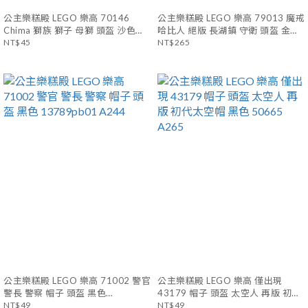
公主樂糕殿 LEGO 樂高 70146
公主樂糕殿 LEGO 樂高 79013 魔戒
Chima 獅族 獅子 母獅 頭盔 沙色
哈比人 絕版 長湖鎮 守衛 頭盔 金屬
15084pb01 A265
NT$45
銀印刷 15806pb01 A221
NT$265
公主樂糕殿 LEGO 樂高 71002 警官
公主樂糕殿 LEGO 樂高 僅出現
警長 警察 帽子 頭盔 黑色
43179 帽子 頭盔 太空人 再版 初代
13789pb01 A244
NT$49
太空帽 黑色 50665 A265
NT$49