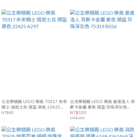
公主樂糕殿 LEGO 樂高 70317 未來
公主樂糕殿 LEGO 樂高 曼達洛人 貝
騎士 熔岩士兵 頭盔 黑色 22425
斯卡金屬 素色 頭盔 珍珠深灰色
A297
NT$85
75319 B016
NT$100
NT$100