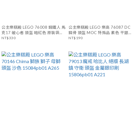
公主樂糕殿 LEGO 76008 鋼鐵人 馬
公主樂糕殿 LEGO 樂高 76087 DC
克17 破心者 頭盔 暗紅色 原裝袋
鋼骨 頭盔 MOC 特殊品 素色 平銀色
10908pb02 A151
NT$330
19026pb02 A275
NT$190